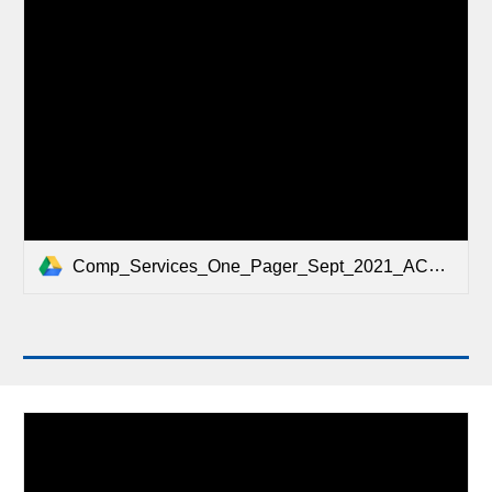
Comp_Services_One_Pager_Sept_2021_ACC.pdf