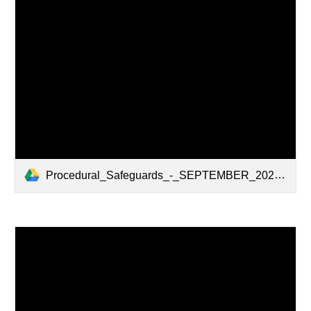
Procedural_Safeguards_-_SEPTEMBER_2022-_ENGLISH.pdf