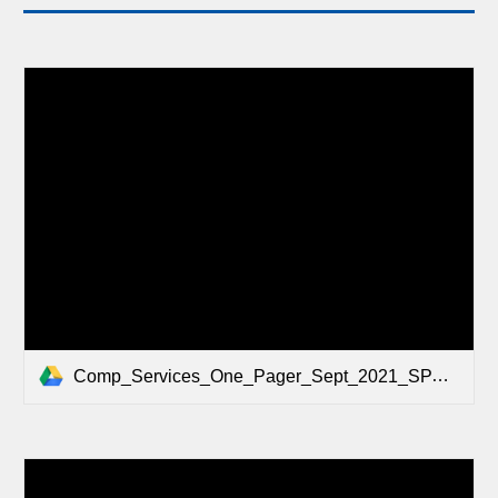
Comp_Services_One_Pager_Sept_2021_SPANISH_ACC.pdf