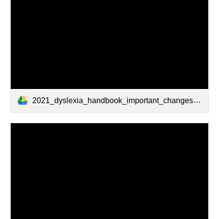
2021_dyslexia_handbook_important_changes_for_families_spanish (1).pdf