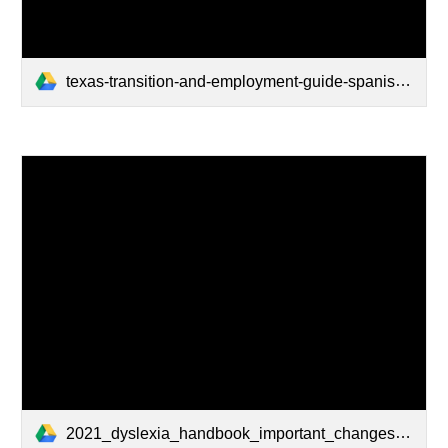
texas-transition-and-employment-guide-spanish (1).pdf
2021_dyslexia_handbook_important_changes_for_families.pdf